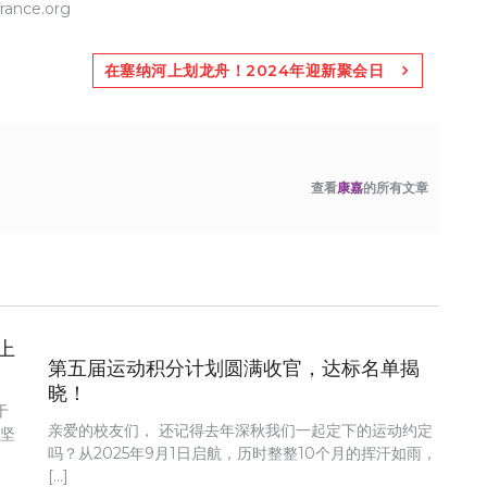
ance.org
在塞纳河上划龙舟！2024年迎新聚会日
查看
康嘉
的所有文章
上
第五届运动积分计划圆满收官，达标名单揭
晓！
于
亲爱的校友们， 还记得去年深秋我们一起定下的运动约定
和坚
吗？从2025年9月1日启航，历时整整10个月的挥汗如雨，
[…]