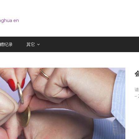
inghua en
赠纪录
其它
请
–