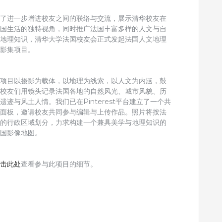
为了进一步增进校友之间的联络与交流，展示清华校友在
法国生活的独特视角，同时推广法国丰富多样的人文与自
然地理知识，清华大学法国校友会正式发起法国人文地理
摄影集项目。
本项目以摄影为载体，以地理为线索，以人文为内涵，鼓
励校友们用镜头记录法国各地的自然风光、城市风貌、历
遗迹与风土人情。我们已在Pinterest平台建立了一个共
享面板，邀请校友共同参与编辑与上传作品。照片将按法
国的行政区域划分，力求构建一个兼具美学与地理知识的
法国影像地图。
点击此处
查看参与此项目的细节。